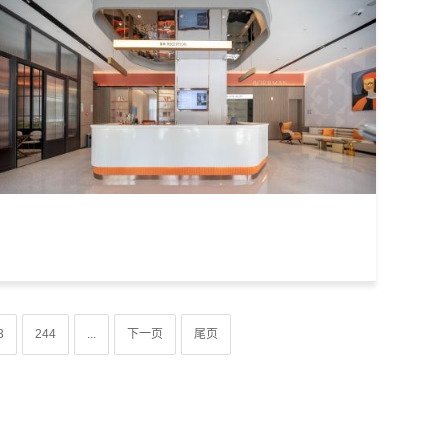
3
244
...
下一页
尾页