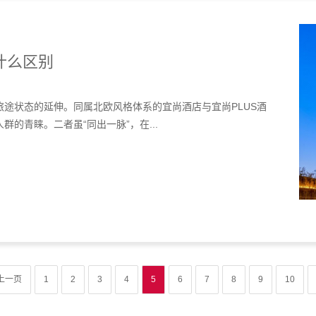
什么区别
途状态的延伸。同属北欧风格体系的宜尚酒店与宜尚PLUS酒
的青睐。二者虽“同出一脉”，在...
上一页
1
2
3
4
5
6
7
8
9
10