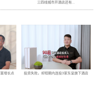
三四线城市开酒店还有...
2026酒店
财富增长点
投资失败，却短期内连投3家东呈旗下酒店