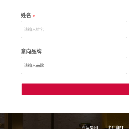
姓名
意向品牌
东呈集团
老店翻红