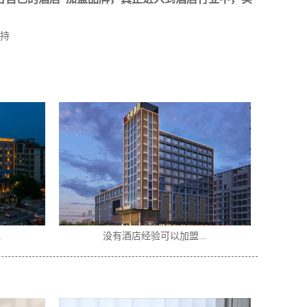
持
酒店加盟选什么品牌好...
老旧酒店