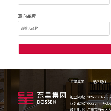
意向品牌
东呈集团
老店翻红
加盟热线：189-2381-238
业务邮箱：dossenjm@dos
联系地址：广州市白云区大金