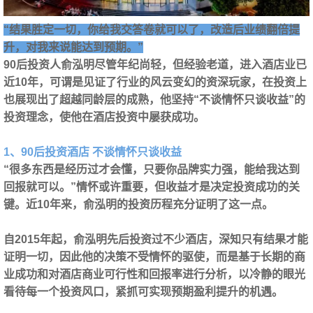
“结果胜定一切，你给我交答卷就可以了，改造后业绩翻倍提
升，对我来说能达到预期。”
90后投资人俞泓明尽管年纪尚轻，但经验老道，进入酒店业已
近10年，可谓是见证了行业的风云变幻的资深玩家，在投资上
也展现出了超越同龄层的成熟，他坚持“不谈情怀只谈收益”的
投资理念，使他在酒店投资中屡获成功。
1、90后投资酒店 不谈情怀只谈收益
“很多东西是经历过才会懂，只要你品牌实力强，能给我达到
回报就可以。”
情怀或许重要，但收益才是决定投资成功的关
键
。近10年来，俞泓明的投资历程充分证明了这一点。
自2015年起，俞泓明先后投资过不少酒店，深知只有结果才能
证明一切，因此他的决策不受情怀的驱使，而是基于长期的商
业成功和对酒店商业可行性和回报率进行分析，以冷静的眼光
看待每一个投资风口，紧抓可实现预期盈利提升的机遇。