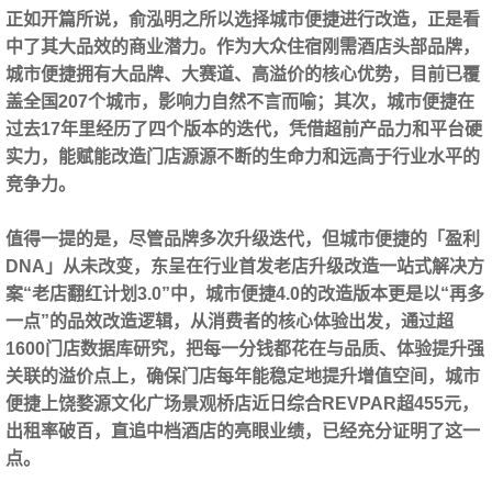
正如开篇所说，俞泓明之所以选择城市便捷进行改造，正是看
中了其大品效的商业潜力。作为大众住宿刚需酒店头部品牌，
城市便捷拥有大品牌、大赛道、高溢价的核心优势，目前已覆
盖全国207个城市，影响力自然不言而喻；其次，城市便捷在
过去17年里经历了四个版本的迭代，
凭借超前产品力和平台硬
实力，能赋能改造门店源源不断的生命力和远高于行业水平的
竞争力。
值得一提的是，尽管品牌多次升级迭代，但城市便捷的「盈利
DNA」从未改变，东呈在行业首发老店升级改造一站式解决方
案“老店翻红计划3.0”中，城市便捷4.0的改造版本更是以“再多
一点”的品效改造逻辑，从消费者的核心体验出发，
通过超
1600门店数据库研究，把每一分钱都花在与品质、体验提升强
关联的溢价点上，确保门店每年能稳定地提升增值空间
，城市
便捷上饶婺源文化广场景观桥店近日综合REVPAR超455元，
出租率破百，直追中档酒店的亮眼业绩，已经充分证明了这一
点。