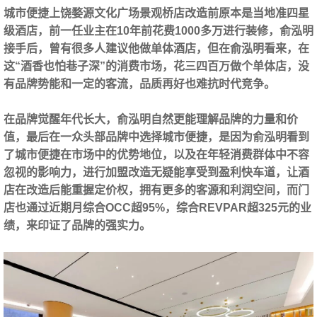
城市便捷上饶婺源文化广场景观桥店改造前原本是当地准四星
级酒店，前一任业主在10年前花费1000多万进行装修，俞泓明
接手后，曾有很多人建议他做单体酒店，但在俞泓明看来，在
这“酒香也怕巷子深”的消费市场，花三四百万做个单体店，没
有品牌势能和一定的客流，品质再好也难抗时代竞争。
在品牌觉醒年代长大，俞泓明自然更能理解品牌的力量和价
值，最后在一众头部品牌中选择城市便捷，是因为俞泓明看到
了城市便捷在市场中的优势地位，以及在年轻消费群体中不容
忽视的影响力，进行加盟改造无疑能享受到盈利快车道，让酒
店在改造后能重握定价权，拥有更多的客源和利润空间，而门
店也通过近期月综合OCC超95%，综合REVPAR超325元的业
绩，来印证了品牌的强实力。