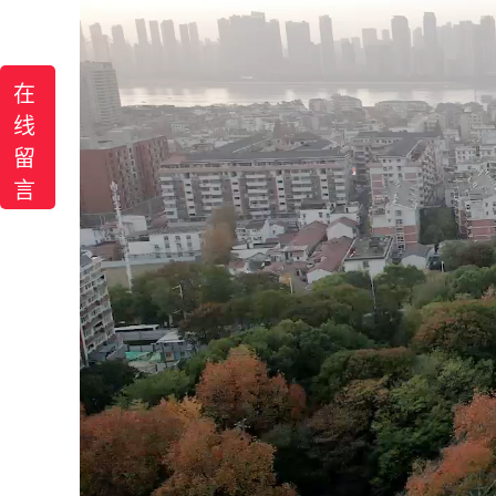
在
线
留
言