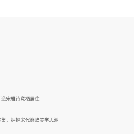
打造宋雅诗意栖居住
雅集，拥抱宋代巅峰美学思潮