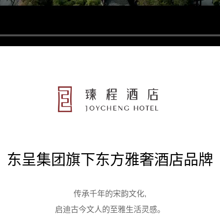
东呈集团旗下东方雅奢酒店品牌
传承千年的宋韵文化,
启迪古今文人的至雅生活灵感。