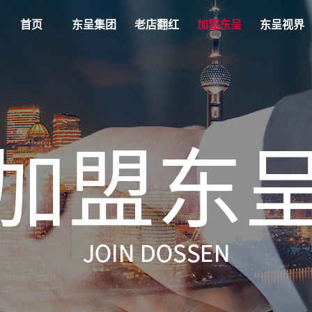
首页
东呈集团
老店翻红
加盟东呈
东呈视界