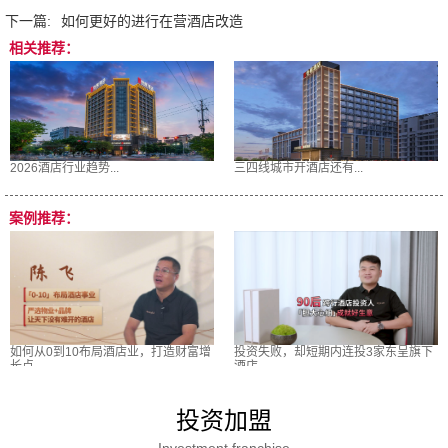
下一篇:
如何更好的进行在营酒店改造
相关推荐：
2026酒店行业趋势...
三四线城市开酒店还有...
案例推荐：
如何从0到10布局酒店业，打造财富增
投资失败，却短期内连投3家东呈旗下
长点
酒店
投资加盟
Investment franchise