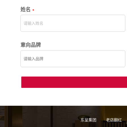
姓名
意向品牌
东呈集团
老店翻红