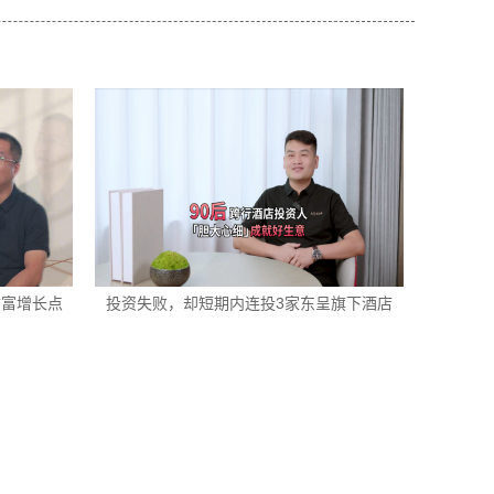
财富增长点
投资失败，却短期内连投3家东呈旗下酒店