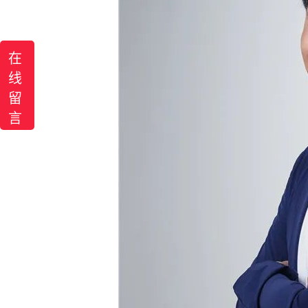
在
线
留
言