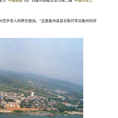
誉为
“中国泉都”
的广西象州县被认证为第二届
“中国长寿之
州百岁老人的养生秘诀。”这是象州县县长陈代军对象州的评