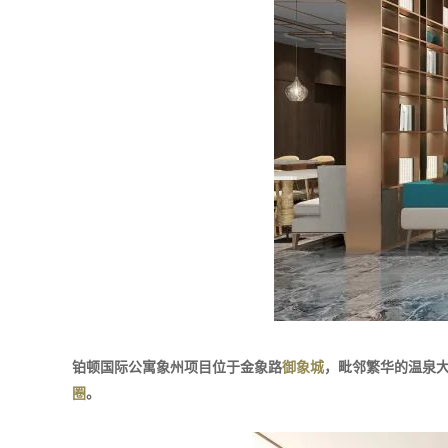
铂顿国际公寓象州项目位于金象路
御象城
，毗邻繁华的温泉
圈
。