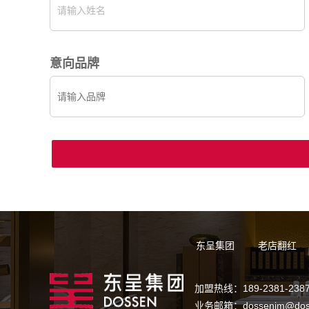
意向品牌
东呈集团
老店翻红
加盟热线：189-2381-238
业务邮箱：dossenjm@dos