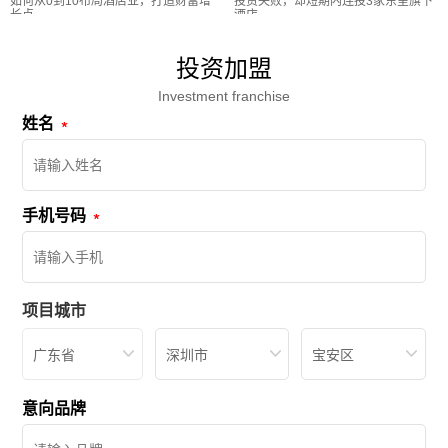
如何从0到10布局酒店业，打造财富增
投资失败，却短期内连投3家东呈旗下
长点
酒店
投资加盟
Investment franchise
姓名
手机号码
项目城市
广东省
深圳市
宝安区
意向品牌