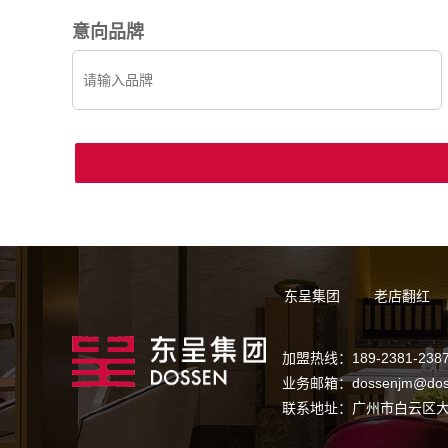
意向品牌
东呈集团
老店翻红
加盟热线：189-2381-238
业务邮箱：dossenjm@dos
联系地址：广州市白云区大金