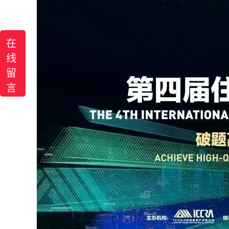
在
线
留
言