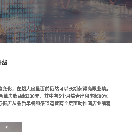
升级
势变化，在超大房量面前仍然可以长期获得亮眼业绩。
合单房收益超330元，其中有5个月综合出租率超90%
行街店从品质早餐和渠道运营两个层面助推酒店业绩稳