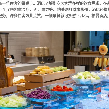
每一位住客的餐桌上。
酒店了解到商务客群多样的饮食需求，在品
”匹配了明档煮食粉、面、馄饨等。地处网红城市柳州，酒店还
服务，许多住客为此点赞。一顿早餐就可抚慰平凡心，柏曼酒店