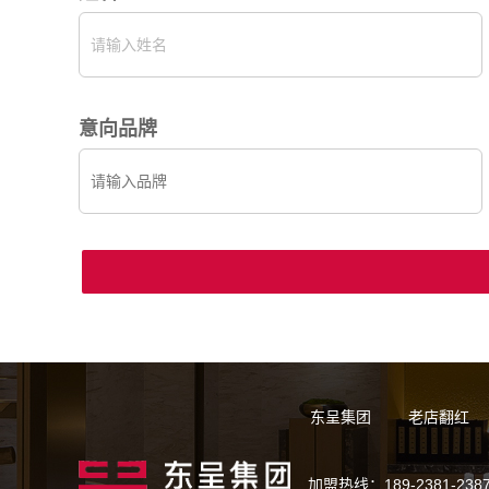
意向品牌
东呈集团
老店翻红
加盟热线：189-2381-238