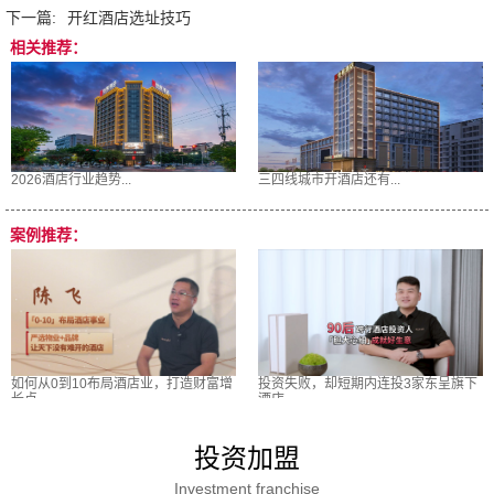
下一篇:
开红酒店选址技巧
相关推荐：
2026酒店行业趋势...
三四线城市开酒店还有...
案例推荐：
如何从0到10布局酒店业，打造财富增
投资失败，却短期内连投3家东呈旗下
长点
酒店
投资加盟
Investment franchise