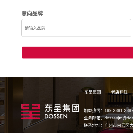
意向品牌
东呈集团
老店翻红
加盟热线：189-2381-238
业务邮箱：dossenjm@dos
联系地址：广州市白云区大金