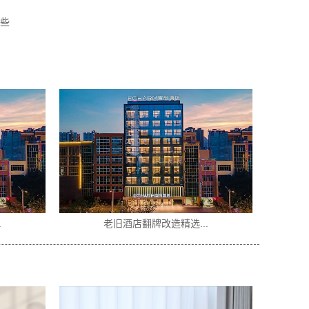
些
.
老旧酒店翻牌改造精选...