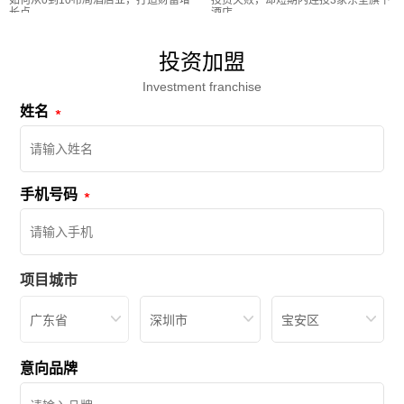
如何从0到10布局酒店业，打造财富增
投资失败，却短期内连投3家东呈旗下
长点
酒店
投资加盟
Investment franchise
姓名
手机号码
项目城市
广东省
深圳市
宝安区
意向品牌