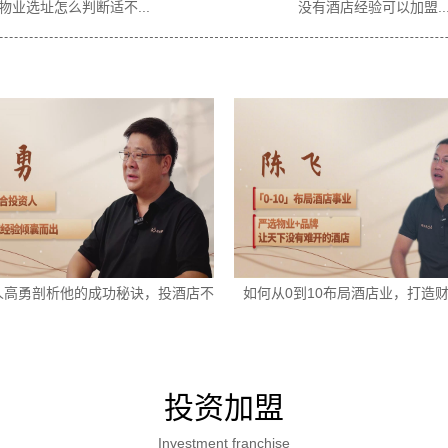
..
没有酒店经验可以加盟...
人高勇剖析他的成功秘诀，投酒店不
如何从0到10布局酒店业，打造
走弯路
投资加盟
Investment franchise