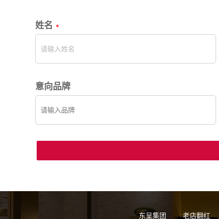
姓名
意向品牌
东呈集团
老店翻红