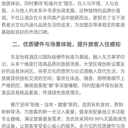
旅居体验，同时秉持“和谐共生”理念，在人与环境、人与自
我、人与他人的关系中寻求协调发展。这种独特的品牌价值
观，不仅让酒店在众多同类产品中脱颖而出，更契合了当下消
费者对文化内涵与品质生活的追求，为加盟店带来稳定的客源
基础和良好的市场口碑。
二、优质硬件与场景体验，提升旅客入住感知
东呈怡程酒店以国际级硬件标准为基础，融入东方美学印
记，从多个维度打造高品质的旅居场景。大堂区域创新设置友
好的品茗休闲区，将茶文化的悠然与仪式感融入现代生活，为
旅客提供放松交流的空间；客房在床品、隔音、照明等细节上
严格把控，确保旅客能“静”享深度睡眠，同时配备环保包装洗
漱品及易耗品套装，传递绿色旅居理念。
餐厅坚持“现做・当地・健康”原则，选用有机食材，熬制
新鲜骨汤，为旅客的新一天注入能量；健身房配备独立多功能
专业器械，满足旅客健身需求；洗衣房采用99.99%灭菌高速洗
烘设备，让旅客享受安心省心的服务。全方位的优质硬件与场