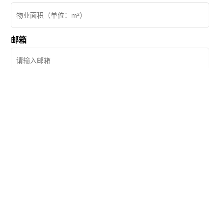
邮箱
官方微信
微信公众号
Copyright © 2007 - 2023 天津东呈酒店管理有限公司 All Rights
Reserved
津ICP备20005759号-1
粤公网安备 44011102003371号