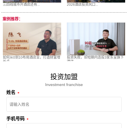
三四线城市开酒店还有...
2026酒店投资风口...
案例推荐：
如何从0到10布局酒店业，打造财富增
投资失败，却短期内连投3家东呈旗下
长点
酒店
投资加盟
Investment franchise
姓名
手机号码