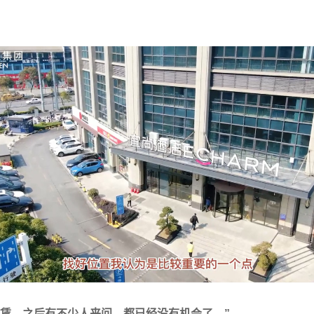
赁，之后有不少人来问，都已经没有机会了。”