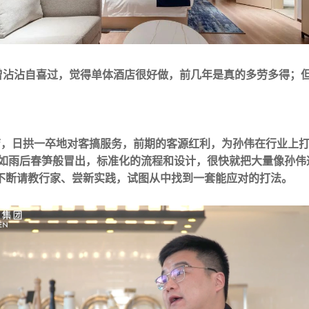
，曾沾沾自喜过，觉得单体酒店很好做，前几年是真的多劳多得；
店，日拱一卒地对客搞服务，前期的客源红利，为孙伟在行业上
店如雨后春笋般冒出，标准化的流程和设计，很快就把大量像孙伟
不断请教行家、尝新实践，试图从中找到一套能应对的打法。