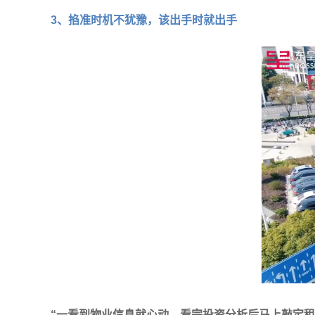
3、掐准时机不犹豫，该出手时就出手
“一看到物业信息就心动，看完投资分析后马上敲定租